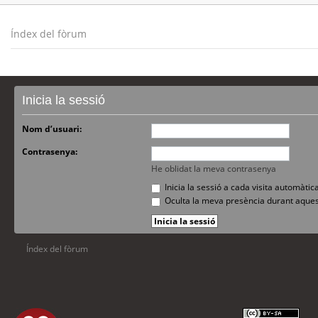
Índex del fòrum
Inicia la sessió
Nom d’usuari:
Contrasenya:
He oblidat la meva contrasenya
Inicia la sessió a cada visita automàti
Oculta la meva presència durant aques
Índex del fòrum