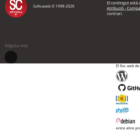
El contingut està d
Softcatalà © 1998-
2026
Atribució - Compar
contrari.
Seguiu-nos
El lloc web de
entre altre pr