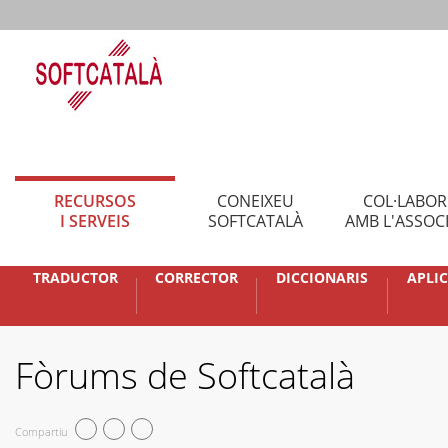
RECURSOS
CONEIXEU
COL·LABO
I SERVEIS
SOFTCATALÀ
AMB L'ASSOC
TRADUCTOR
CORRECTOR
DICCIONARIS
APLI
Fòrums de Softcatalà
Compartiu