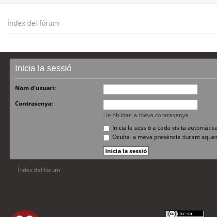
Índex del fòrum
Inicia la sessió
Nom d’usuari:
Contrasenya:
He oblidat la meva contrasenya
Inicia la sessió a cada visita automàti
Oculta la meva presència durant aques
Índex del fòrum