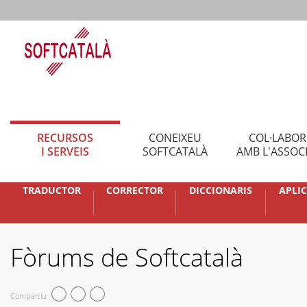
RECURSOS
CONEIXEU
COL·LABO
I SERVEIS
SOFTCATALÀ
AMB L'ASSOC
TRADUCTOR
CORRECTOR
DICCIONARIS
APLI
Fòrums de Softcatalà
Compartiu