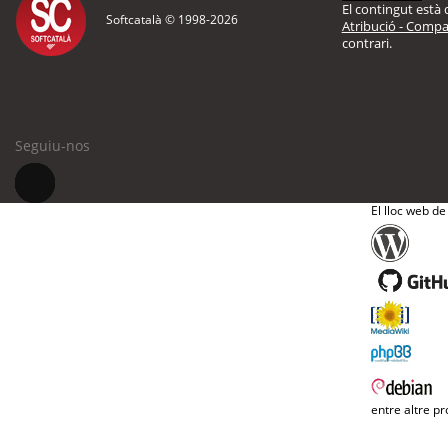
El contingut està d
Softcatalà © 1998-
2026
Atribució - Compar
contrari.
Seguiu-nos
El lloc web de
entre altre pr