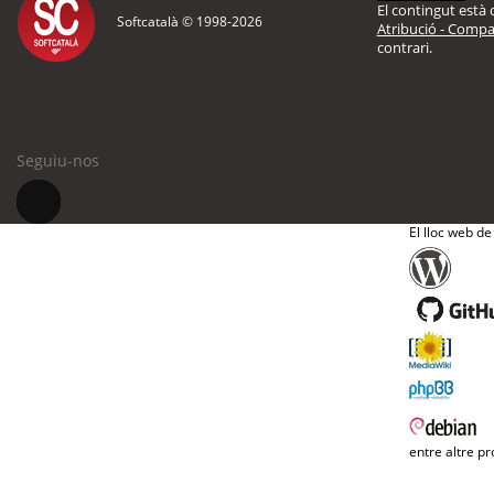
El contingut està d
Softcatalà © 1998-
2026
Atribució - Compar
contrari.
Seguiu-nos
El lloc web de
entre altre pr