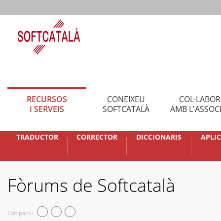
RECURSOS
CONEIXEU
COL·LABO
I SERVEIS
SOFTCATALÀ
AMB L'ASSOC
TRADUCTOR
CORRECTOR
DICCIONARIS
APLI
Fòrums de Softcatalà
Compartiu