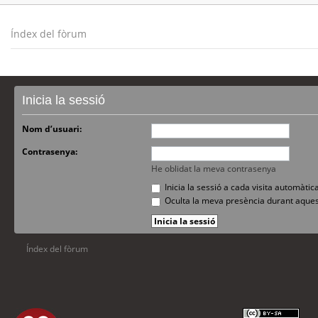
Índex del fòrum
Inicia la sessió
Nom d’usuari:
Contrasenya:
He oblidat la meva contrasenya
Inicia la sessió a cada visita automàti
Oculta la meva presència durant aques
Índex del fòrum