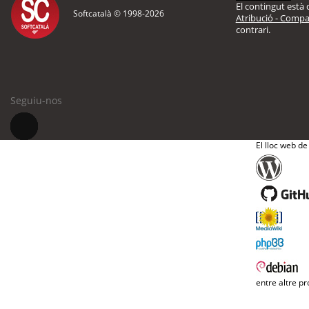
El contingut està d
Softcatalà © 1998-
2026
Atribució - Compar
contrari.
Seguiu-nos
El lloc web de
entre altre pr