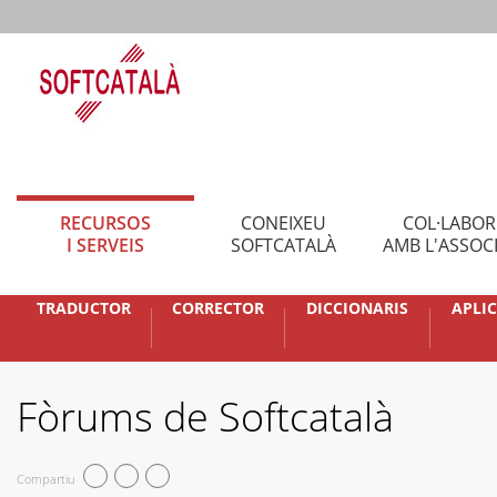
RECURSOS
CONEIXEU
COL·LABO
I SERVEIS
SOFTCATALÀ
AMB L'ASSOC
TRADUCTOR
CORRECTOR
DICCIONARIS
APLI
Fòrums de Softcatalà
Compartiu