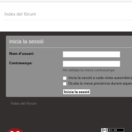
Índex del fòrum
Inicia la sessió
Nom d’usuari:
Contrasenya:
He oblidat la meva contrasenya
Inicia la sessió a cada visita automàti
Oculta la meva presència durant aques
Índex del fòrum