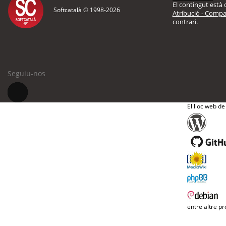
El contingut està d
Softcatalà © 1998-
2026
Atribució - Compar
contrari.
Seguiu-nos
El lloc web de
entre altre pr