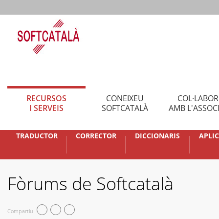
RECURSOS
CONEIXEU
COL·LABO
I SERVEIS
SOFTCATALÀ
AMB L'ASSOC
TRADUCTOR
CORRECTOR
DICCIONARIS
APLI
Fòrums de Softcatalà
Compartiu