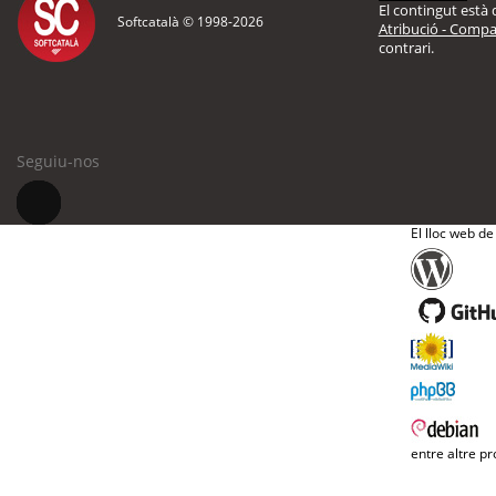
El contingut està d
Softcatalà © 1998-
2026
Atribució - Compar
contrari.
Seguiu-nos
El lloc web de
entre altre pr