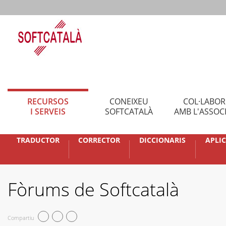
RECURSOS
CONEIXEU
COL·LABO
I SERVEIS
SOFTCATALÀ
AMB L'ASSOC
TRADUCTOR
CORRECTOR
DICCIONARIS
APLI
Fòrums de Softcatalà
Compartiu