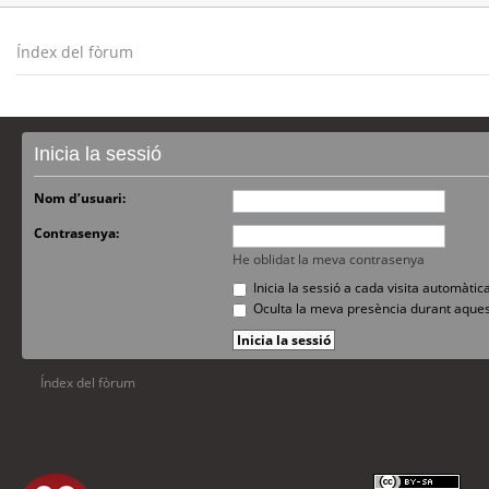
Índex del fòrum
Inicia la sessió
Nom d’usuari:
Contrasenya:
He oblidat la meva contrasenya
Inicia la sessió a cada visita automàti
Oculta la meva presència durant aques
Índex del fòrum