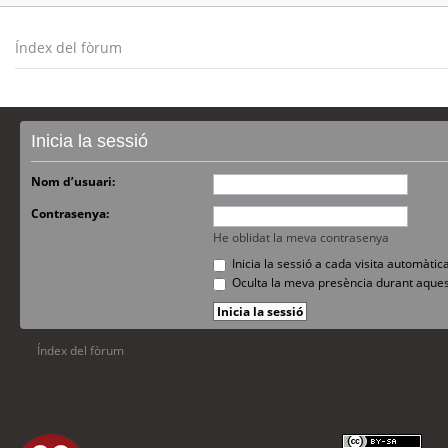
Índex del fòrum
Inicia la sessió
Nom d’usuari:
Contrasenya:
He oblidat la meva contrasenya
Inicia la sessió a cada visita automàti
Oculta la meva presència durant aques
Índex del fòrum