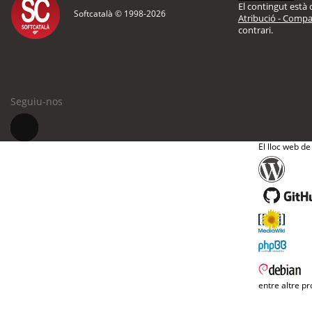
El contingut està d
Softcatalà © 1998-
2026
Atribució - Compar
contrari.
Seguiu-nos
El lloc web de
entre altre pr