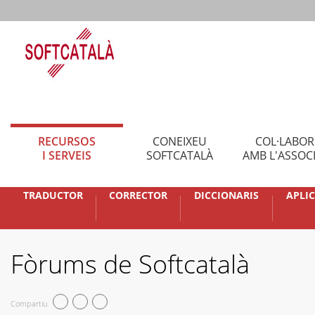
RECURSOS
CONEIXEU
COL·LABO
I SERVEIS
SOFTCATALÀ
AMB L'ASSOC
TRADUCTOR
CORRECTOR
DICCIONARIS
APLI
Fòrums de Softcatalà
Compartiu