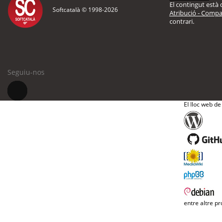
El contingut està d
Softcatalà © 1998-
2026
Atribució - Compar
contrari.
Seguiu-nos
El lloc web de
entre altre pr