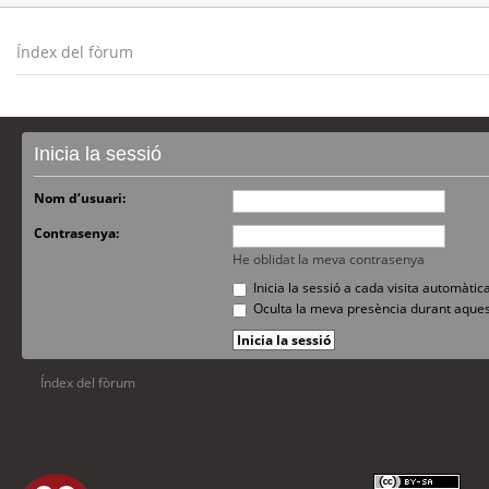
Índex del fòrum
Inicia la sessió
Nom d’usuari:
Contrasenya:
He oblidat la meva contrasenya
Inicia la sessió a cada visita automàti
Oculta la meva presència durant aques
Índex del fòrum