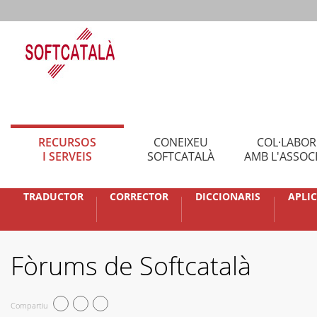
RECURSOS
CONEIXEU
COL·LABO
I SERVEIS
SOFTCATALÀ
AMB L'ASSOC
TRADUCTOR
CORRECTOR
DICCIONARIS
APLI
Fòrums de Softcatalà
Compartiu