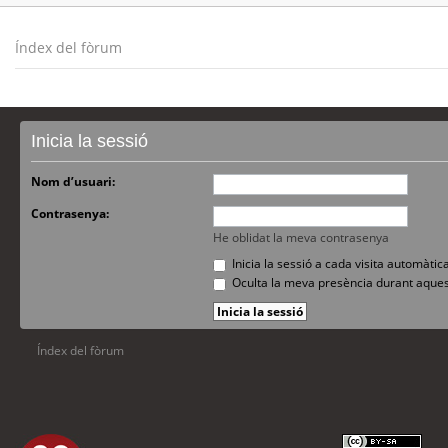
Índex del fòrum
Inicia la sessió
Nom d’usuari:
Contrasenya:
He oblidat la meva contrasenya
Inicia la sessió a cada visita automàti
Oculta la meva presència durant aques
Índex del fòrum