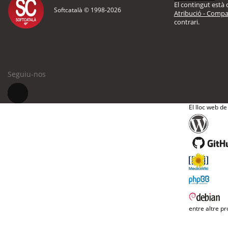
El contingut està d
Softcatalà © 1998-
2026
Atribució - Compar
contrari.
Seguiu-nos
El lloc web de
entre altre pr