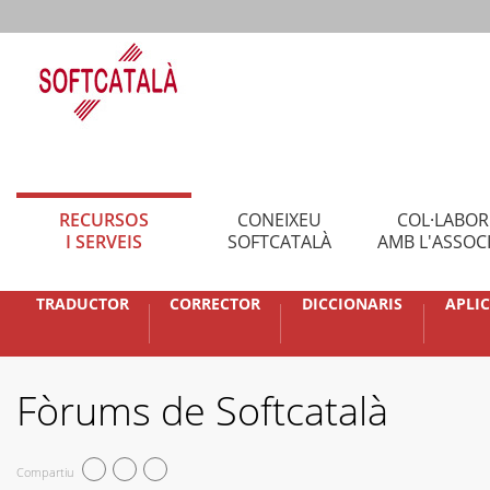
RECURSOS
CONEIXEU
COL·LABO
I SERVEIS
SOFTCATALÀ
AMB L'ASSOC
TRADUCTOR
CORRECTOR
DICCIONARIS
APLI
Fòrums de Softcatalà
Compartiu