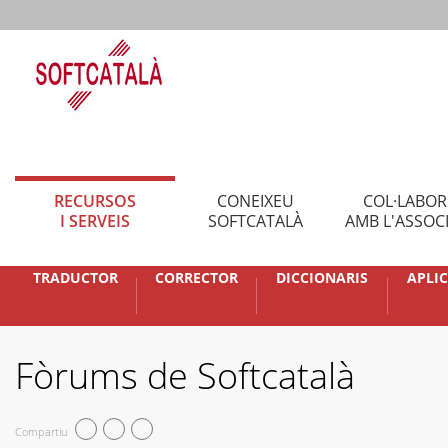
RECURSOS
CONEIXEU
COL·LABO
I SERVEIS
SOFTCATALÀ
AMB L'ASSOC
TRADUCTOR
CORRECTOR
DICCIONARIS
APLI
Fòrums de Softcatalà
Compartiu