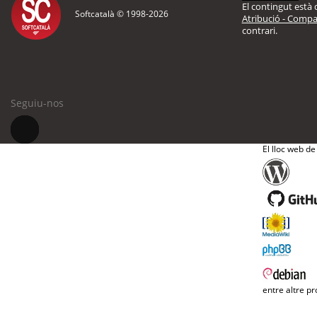
El contingut està d
Softcatalà © 1998-
2026
Atribució - Compar
contrari.
Seguiu-nos
El lloc web de
entre altre pr