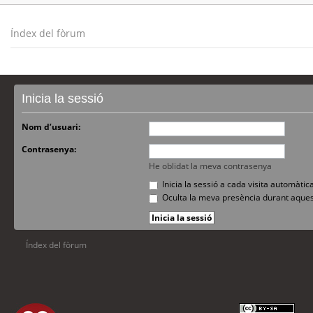
Índex del fòrum
Inicia la sessió
Nom d’usuari:
Contrasenya:
He oblidat la meva contrasenya
Inicia la sessió a cada visita automàti
Oculta la meva presència durant aques
Índex del fòrum