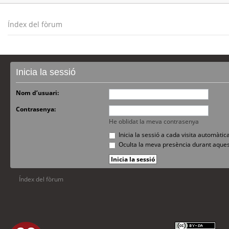
Índex del fòrum
Inicia la sessió
Nom d’usuari:
Contrasenya:
He oblidat la meva contrasenya
Inicia la sessió a cada visita automàti
Oculta la meva presència durant aques
Índex del fòrum