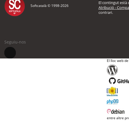
El contingut està d
Softcatalà © 1998-
2026
Atribució - Compar
contrari.
Seguiu-nos
El lloc web de
entre altre pr