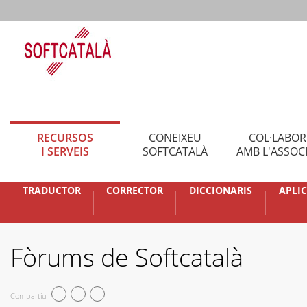
RECURSOS
CONEIXEU
COL·LABO
I SERVEIS
SOFTCATALÀ
AMB L'ASSOC
TRADUCTOR
CORRECTOR
DICCIONARIS
APLI
Fòrums de Softcatalà
Compartiu