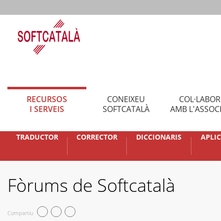
RECURSOS
CONEIXEU
COL·LABO
I SERVEIS
SOFTCATALÀ
AMB L'ASSOC
TRADUCTOR
CORRECTOR
DICCIONARIS
APLI
Fòrums de Softcatalà
Compartiu