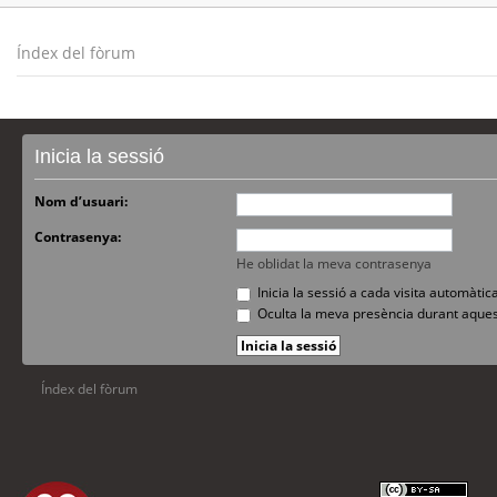
Índex del fòrum
Inicia la sessió
Nom d’usuari:
Contrasenya:
He oblidat la meva contrasenya
Inicia la sessió a cada visita automàti
Oculta la meva presència durant aques
Índex del fòrum