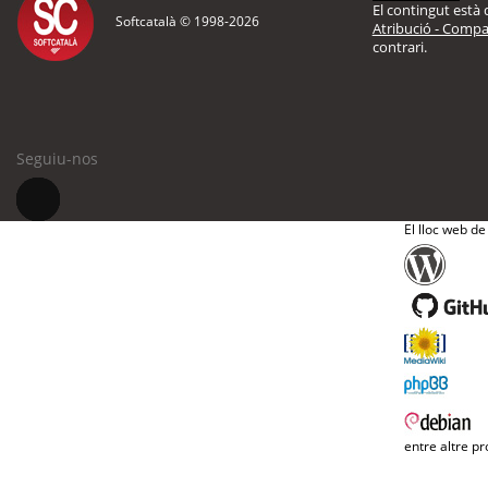
El contingut està d
Softcatalà © 1998-
2026
Atribució - Compar
contrari.
Seguiu-nos
El lloc web de
entre altre pr