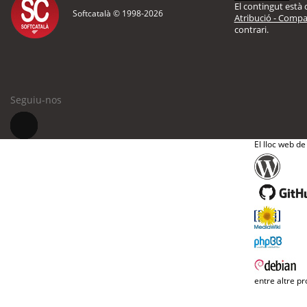
El contingut està d
Softcatalà © 1998-
2026
Atribució - Compar
contrari.
Seguiu-nos
El lloc web de
entre altre pr