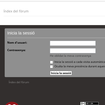
Índex del fòrum
Inicia la sessió
Nom d’usuari:
Contrasenya:
He oblidat la meva contrasenya
Inicia la sessió a cada visita automàti
Oculta la meva presència durant aques
Índex del fòrum