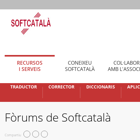
RECURSOS
CONEIXEU
COL·LABO
I SERVEIS
SOFTCATALÀ
AMB L'ASSOC
TRADUCTOR
CORRECTOR
DICCIONARIS
APLI
Fòrums de Softcatalà
Compartiu