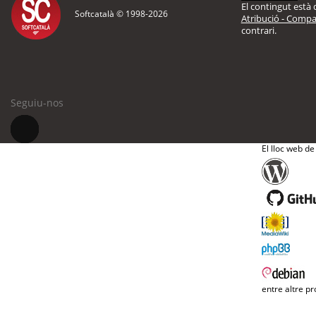
El contingut està d
Softcatalà © 1998-
2026
Atribució - Compar
contrari.
Seguiu-nos
El lloc web de
entre altre pr