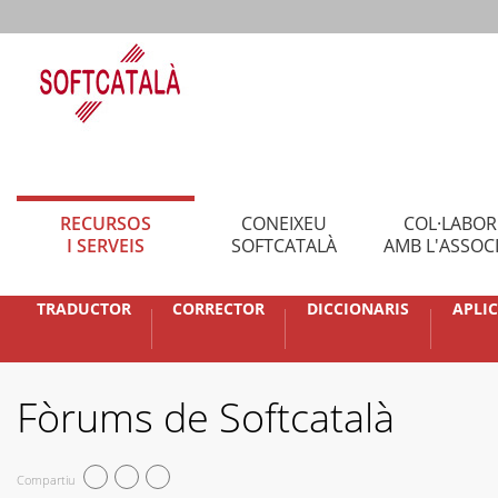
RECURSOS
CONEIXEU
COL·LABO
I SERVEIS
SOFTCATALÀ
AMB L'ASSOC
TRADUCTOR
CORRECTOR
DICCIONARIS
APLI
Fòrums de Softcatalà
Compartiu