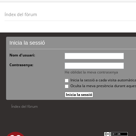
Índex del fòrum
Inicia la sessió
Nom d’usuari:
Contrasenya:
He oblidat la meva contrasenya
Inicia la sessió a cada visita automàti
Oculta la meva presència durant aques
Índex del fòrum