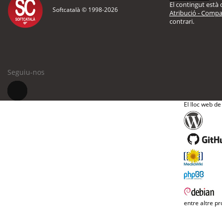
El contingut està d
Softcatalà © 1998-
2026
Atribució - Compar
contrari.
Seguiu-nos
El lloc web de
entre altre pr