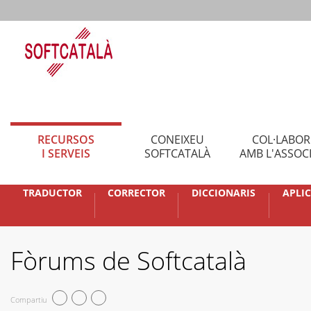
RECURSOS
CONEIXEU
COL·LABO
I SERVEIS
SOFTCATALÀ
AMB L'ASSOC
TRADUCTOR
CORRECTOR
DICCIONARIS
APLI
Fòrums de Softcatalà
Compartiu