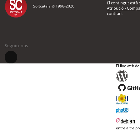
El contingut està d
Softcatalà © 1998-
2026
Atribució - Compar
contrari.
Seguiu-nos
El lloc web de
entre altre pr