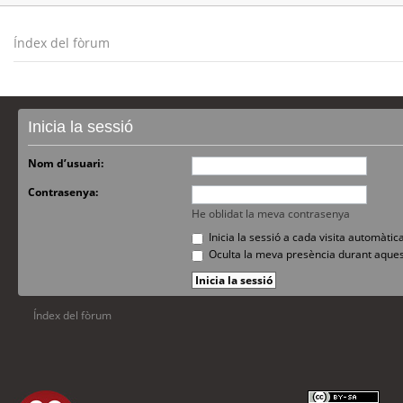
Índex del fòrum
Inicia la sessió
Nom d’usuari:
Contrasenya:
He oblidat la meva contrasenya
Inicia la sessió a cada visita automàti
Oculta la meva presència durant aques
Índex del fòrum