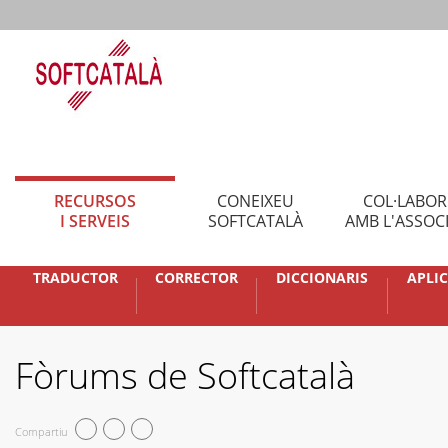
RECURSOS
CONEIXEU
COL·LABO
I SERVEIS
SOFTCATALÀ
AMB L'ASSOC
TRADUCTOR
CORRECTOR
DICCIONARIS
APLI
Fòrums de Softcatalà
Compartiu