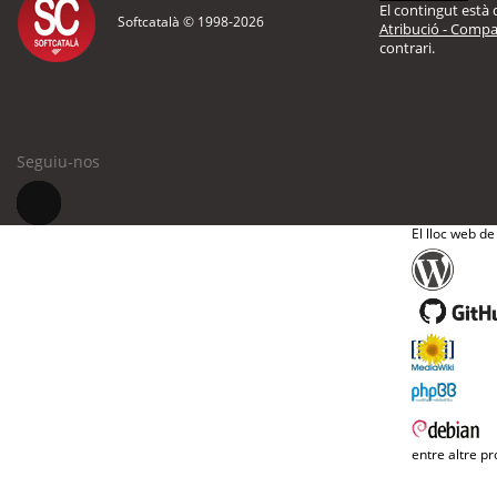
El contingut està d
Softcatalà © 1998-
2026
Atribució - Compar
contrari.
Seguiu-nos
El lloc web de
entre altre pr