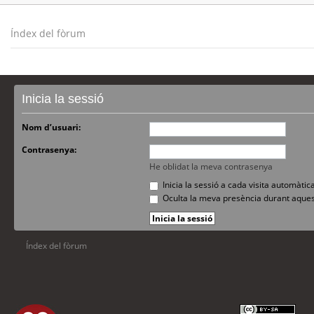
Índex del fòrum
Inicia la sessió
Nom d’usuari:
Contrasenya:
He oblidat la meva contrasenya
Inicia la sessió a cada visita automàti
Oculta la meva presència durant aques
Índex del fòrum