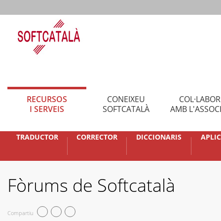
RECURSOS
CONEIXEU
COL·LABO
I SERVEIS
SOFTCATALÀ
AMB L'ASSOC
TRADUCTOR
CORRECTOR
DICCIONARIS
APLI
Fòrums de Softcatalà
Compartiu