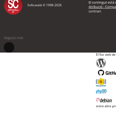
El contingut està d
Softcatalà © 1998-
2026
Atribució - Compar
contrari.
Seguiu-nos
El lloc web de
entre altre pr