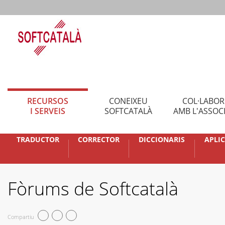
RECURSOS
CONEIXEU
COL·LABO
I SERVEIS
SOFTCATALÀ
AMB L'ASSOC
TRADUCTOR
CORRECTOR
DICCIONARIS
APLI
Fòrums de Softcatalà
Compartiu