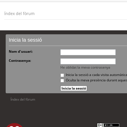
Índex del fòrum
Inicia la sessió
Nom d’usuari:
Contrasenya:
He oblidat la meva contrasenya
Inicia la sessió a cada visita automàti
Oculta la meva presència durant aques
Índex del fòrum