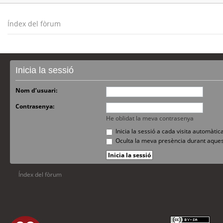
Índex del fòrum
Inicia la sessió
Nom d’usuari:
Contrasenya:
He oblidat la meva contrasenya
Inicia la sessió a cada visita automàti
Oculta la meva presència durant aques
Índex del fòrum