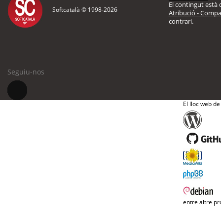
El contingut està d
Softcatalà © 1998-
2026
Atribució - Compar
contrari.
Seguiu-nos
El lloc web de
entre altre pr