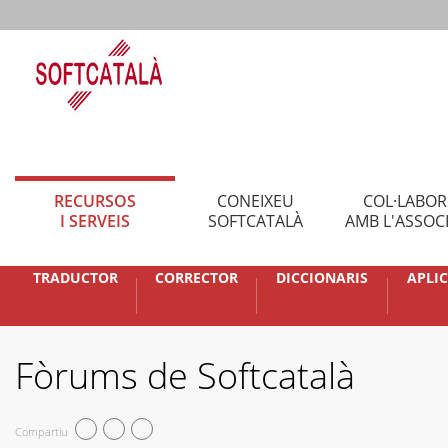
RECURSOS
CONEIXEU
COL·LABO
I SERVEIS
SOFTCATALÀ
AMB L'ASSOC
TRADUCTOR
CORRECTOR
DICCIONARIS
APLI
Fòrums de Softcatalà
Compartiu