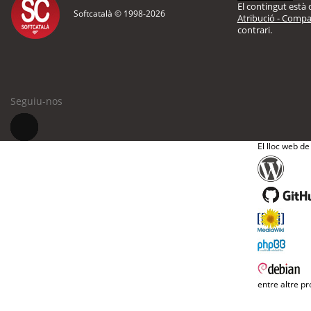
El contingut està d
Softcatalà © 1998-
2026
Atribució - Compar
contrari.
Seguiu-nos
El lloc web de
entre altre pr