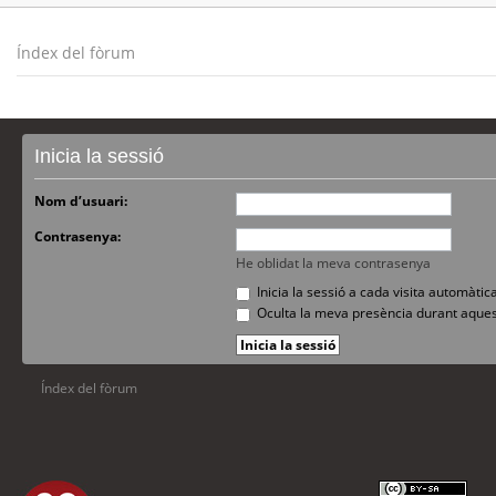
Índex del fòrum
Inicia la sessió
Nom d’usuari:
Contrasenya:
He oblidat la meva contrasenya
Inicia la sessió a cada visita automàti
Oculta la meva presència durant aques
Índex del fòrum