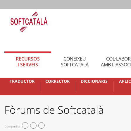
RECURSOS
CONEIXEU
COL·LABO
I SERVEIS
SOFTCATALÀ
AMB L'ASSOC
TRADUCTOR
CORRECTOR
DICCIONARIS
APLI
Fòrums de Softcatalà
Compartiu