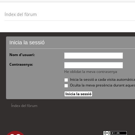
Índex del fòrum
Inicia la sessió
Nom d’usuari:
Contrasenya:
He oblidat la meva contrasenya
Inicia la sessió a cada visita automàti
Oculta la meva presència durant aques
Índex del fòrum