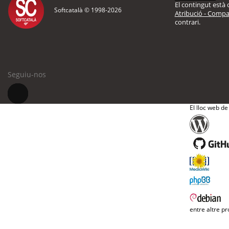
El contingut està d
Softcatalà © 1998-
2026
Atribució - Compar
contrari.
Seguiu-nos
El lloc web de
entre altre pr