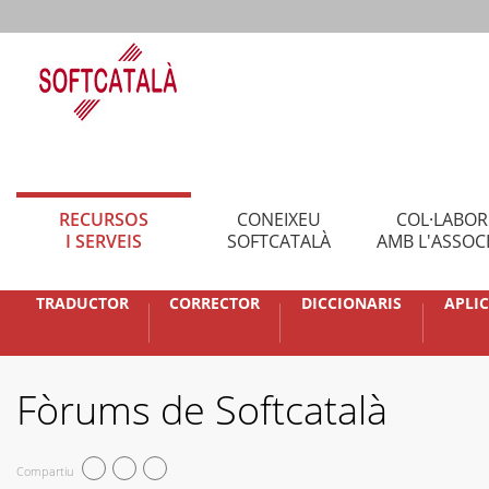
RECURSOS
CONEIXEU
COL·LABO
I SERVEIS
SOFTCATALÀ
AMB L'ASSOC
TRADUCTOR
CORRECTOR
DICCIONARIS
APLI
Fòrums de Softcatalà
Compartiu