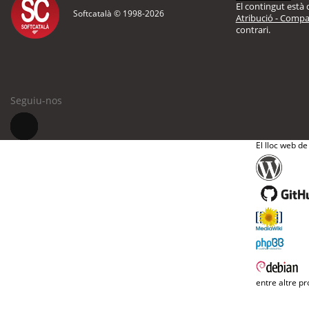
El contingut està d
Softcatalà © 1998-
2026
Atribució - Compar
contrari.
Seguiu-nos
El lloc web de
entre altre pr