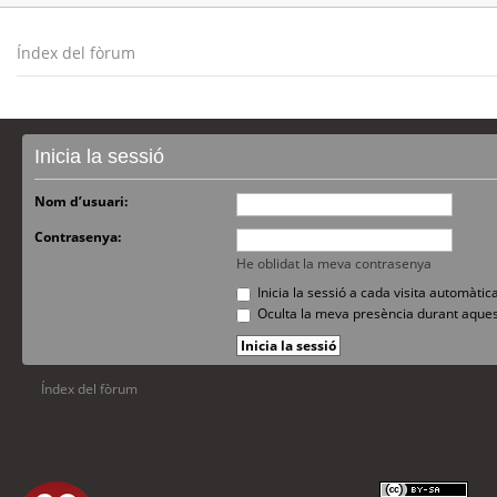
Índex del fòrum
Inicia la sessió
Nom d’usuari:
Contrasenya:
He oblidat la meva contrasenya
Inicia la sessió a cada visita automàti
Oculta la meva presència durant aques
Índex del fòrum