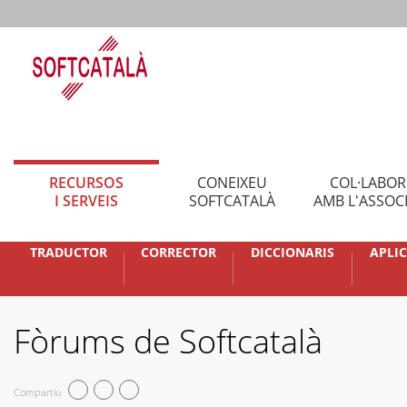
RECURSOS
CONEIXEU
COL·LABO
I SERVEIS
SOFTCATALÀ
AMB L'ASSOC
TRADUCTOR
CORRECTOR
DICCIONARIS
APLI
Fòrums de Softcatalà
Compartiu