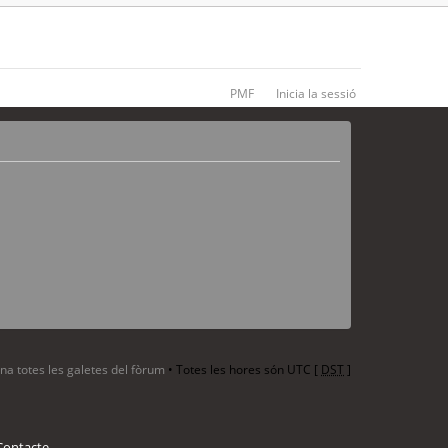
PMF
Inicia la sessió
ina totes les galetes del fòrum
• Totes les hores són UTC [
DST
]
Contacte