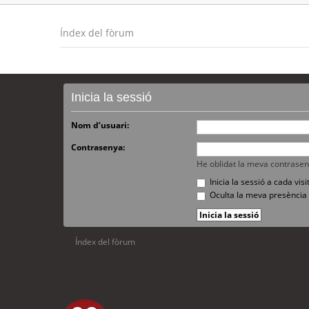
Índex del fòrum
Inicia la sessió
Nom d’usuari:
Contrasenya:
He oblidat la meva contrase
Inicia la sessió a cada vi
Oculta la meva presència 
Índex del fòrum