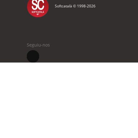
Softcatalà © 1998-
2026
Seguiu-nos