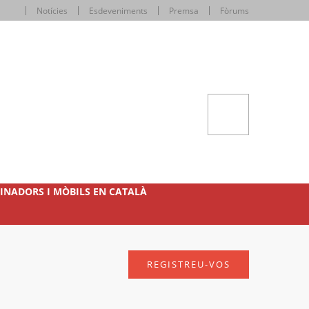
Notícies
Esdeveniments
Premsa
Fòrums
INADORS I MÒBILS EN CATALÀ
REGISTREU-VOS