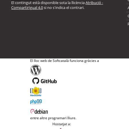
El contingut està disponible sota la llicència
Atribució -
CompartirIgual 4.0
si no s'indica el contrari.
El lloc web de Softcatalà funciona gràcies a
entre altre programari lliure.
Hostatjat a: