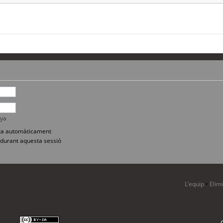
nya
sita automàticament
durant aquesta sessió
L’equip
•
Elim