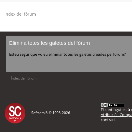
Índex del fòrum
Elimina totes les galetes del fòrum
Esteu segur que voleu eliminar totes les galetes creades pel fòrum?
Índex del fòrum
El contingut està d
Softcatalà © 1998-
2026
Atribució - Compar
contrari.