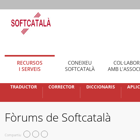
RECURSOS
CONEIXEU
COL·LABO
I SERVEIS
SOFTCATALÀ
AMB L'ASSOC
TRADUCTOR
CORRECTOR
DICCIONARIS
APLI
Fòrums de Softcatalà
Compartiu