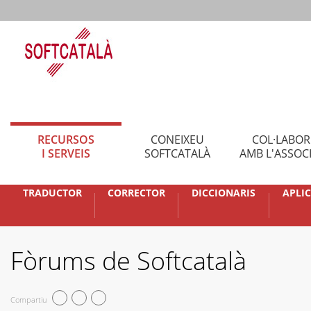
RECURSOS
CONEIXEU
COL·LABO
I SERVEIS
SOFTCATALÀ
AMB L'ASSOC
TRADUCTOR
CORRECTOR
DICCIONARIS
APLI
Fòrums de Softcatalà
Compartiu