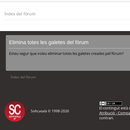
Índex del fòrum
Elimina totes les galetes del fòrum
Esteu segur que voleu eliminar totes les galetes creades pel fòrum?
Índex del fòrum
El contingut està d
Softcatalà © 1998-
2026
Atribució - Compar
contrari.