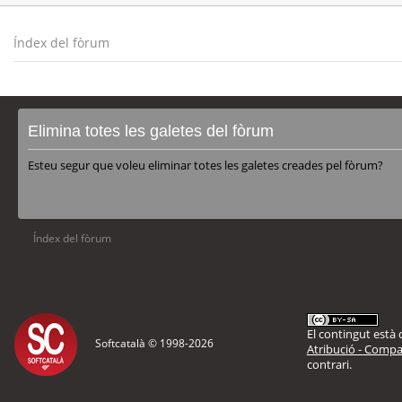
Índex del fòrum
Elimina totes les galetes del fòrum
Esteu segur que voleu eliminar totes les galetes creades pel fòrum?
Índex del fòrum
El contingut està d
Softcatalà © 1998-
2026
Atribució - Compar
contrari.