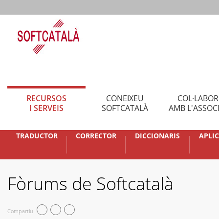
RECURSOS
CONEIXEU
COL·LABO
I SERVEIS
SOFTCATALÀ
AMB L'ASSOC
TRADUCTOR
CORRECTOR
DICCIONARIS
APLI
Fòrums de Softcatalà
Compartiu