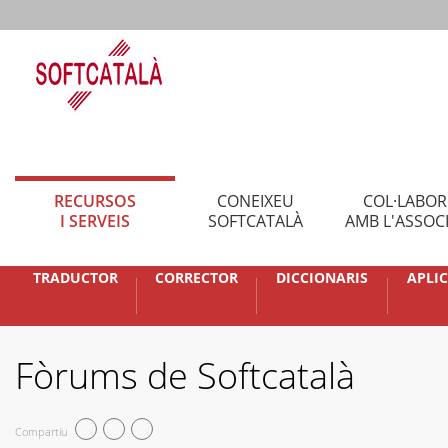
RECURSOS
CONEIXEU
COL·LABO
I SERVEIS
SOFTCATALÀ
AMB L'ASSOC
TRADUCTOR
CORRECTOR
DICCIONARIS
APLI
Fòrums de Softcatalà
Compartiu