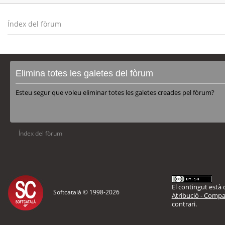
Índex del fòrum
Elimina totes les galetes del fòrum
Esteu segur que voleu eliminar totes les galetes creades pel fòrum?
Índex del fòrum
El contingut està d
Softcatalà © 1998-
2026
Atribució - Compar
contrari.