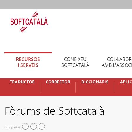
RECURSOS
CONEIXEU
COL·LABO
I SERVEIS
SOFTCATALÀ
AMB L'ASSOC
TRADUCTOR
CORRECTOR
DICCIONARIS
APLI
Fòrums de Softcatalà
Compartiu