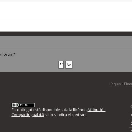
el fòrum?
L’equip
•
Elim
El contingut està disponible sota la llicència
Atribució -
CompartirIgual 4.0
si no s'indica el contrari.