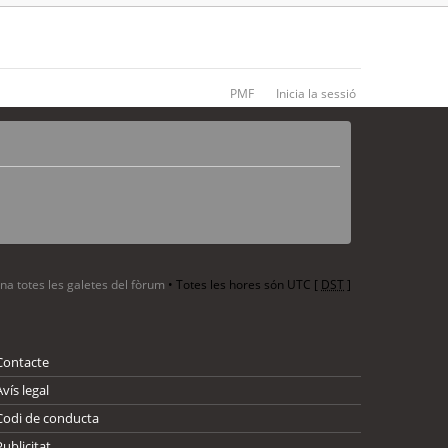
PMF
Inicia la sessió
ina totes les galetes del fòrum
• Totes les hores són UTC [
DST
]
Contacte
Avís legal
Codi de conducta
Publicitat