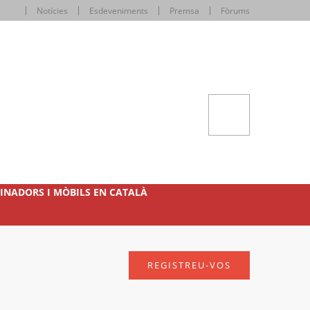
Notícies
Esdeveniments
Premsa
Fòrums
INADORS I MÒBILS EN CATALÀ
REGISTREU-VOS