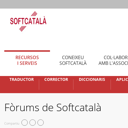
RECURSOS
CONEIXEU
COL·LABO
I SERVEIS
SOFTCATALÀ
AMB L'ASSOC
TRADUCTOR
CORRECTOR
DICCIONARIS
APLI
Fòrums de Softcatalà
Compartiu