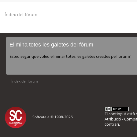
Índex del fòrum
Elimina totes les galetes del fòrum
Esteu segur que voleu eliminar totes les galetes creades pel fòrum?
Índex del fòrum
El contingut està d
Softcatalà © 1998-
2026
Atribució - Compar
contrari.