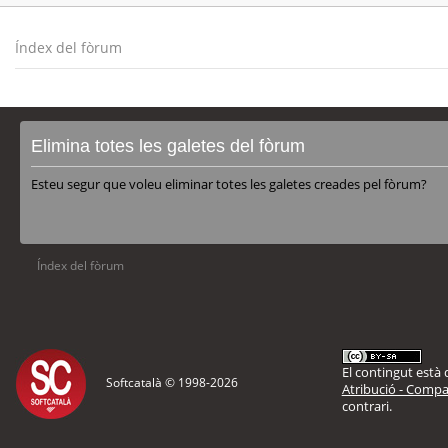
Índex del fòrum
Elimina totes les galetes del fòrum
Esteu segur que voleu eliminar totes les galetes creades pel fòrum?
Índex del fòrum
El contingut està d
Softcatalà © 1998-
2026
Atribució - Compar
contrari.