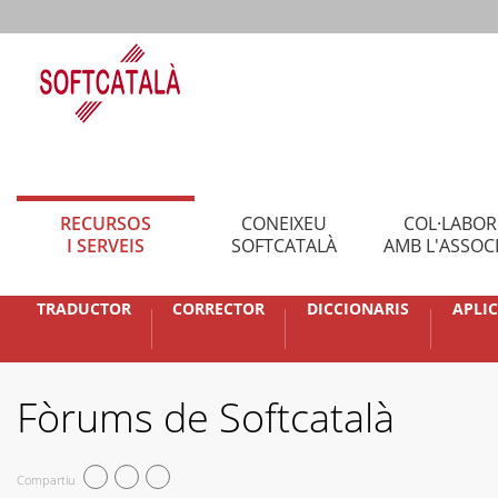
RECURSOS
CONEIXEU
COL·LABO
I SERVEIS
SOFTCATALÀ
AMB L'ASSOC
TRADUCTOR
CORRECTOR
DICCIONARIS
APLI
Fòrums de Softcatalà
Compartiu