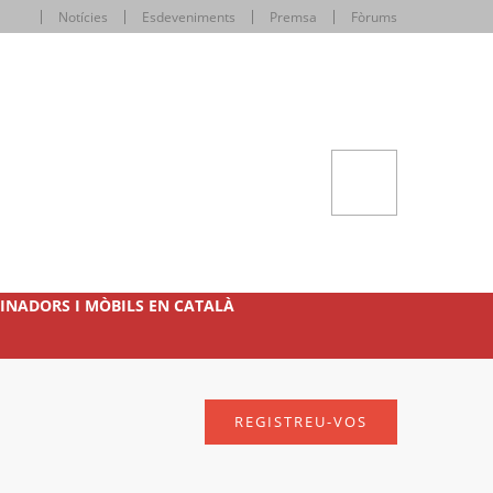
Notícies
Esdeveniments
Premsa
Fòrums
INADORS I MÒBILS EN CATALÀ
REGISTREU-VOS