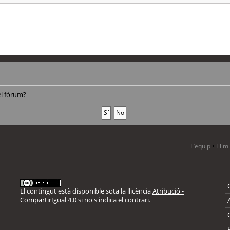
el fòrum?
L’equip
•
Elim
El contingut està disponible sota la llicència
Atribució -
CompartirIgual 4.0
si no s'indica el contrari.