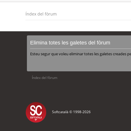
Índex del fòrum
Elimina totes les galetes del fòrum
Esteu segur que voleu eliminar totes les galetes creades p
Índex del fòrum
Softcatalà © 1998-
2026