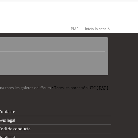
PMF
Inicia la sessió
ina totes les galetes del fòrum
• Totes les hores són UTC [
DST
]
Contacte
Avís legal
Codi de conducta
Publicitat