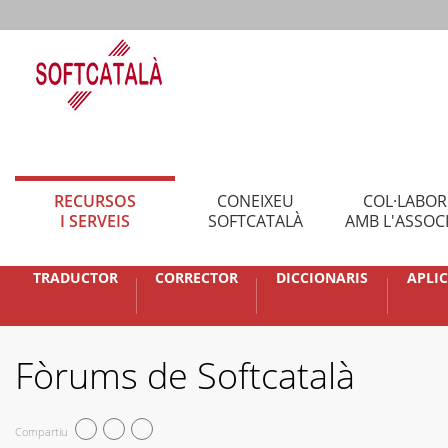
RECURSOS
CONEIXEU
COL·LABO
I SERVEIS
SOFTCATALÀ
AMB L'ASSOC
TRADUCTOR
CORRECTOR
DICCIONARIS
APLI
Fòrums de Softcatalà
Compartiu