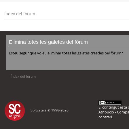
Índex del fòrum
Elimina totes les galetes del fòrum
Esteu segur que voleu eliminar totes les galetes creades pel fòrum?
Índex del fòrum
El contingut està d
Softcatalà © 1998-
2026
Atribució - Compar
contrari.