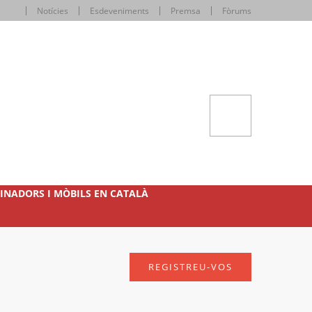
Notícies
Esdeveniments
Premsa
Fòrums
INADORS I MÒBILS EN CATALÀ
REGISTREU-VOS