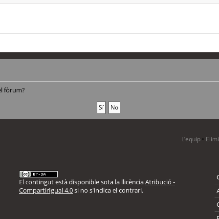
el fòrum?
L’equip
•
Elim
El contingut està disponible sota la llicència
Atribució -
CompartirIgual 4.0
si no s'indica el contrari.