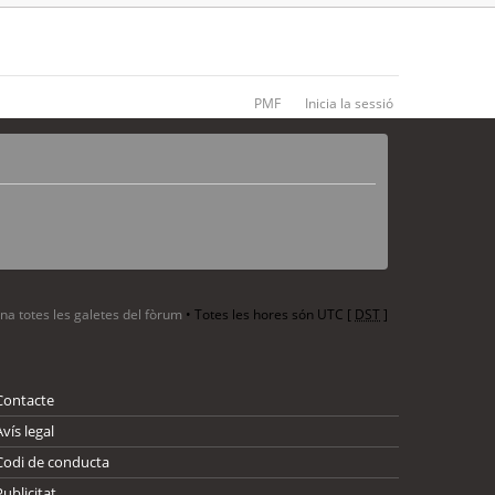
PMF
Inicia la sessió
ina totes les galetes del fòrum
• Totes les hores són UTC [
DST
]
Contacte
Avís legal
Codi de conducta
Publicitat