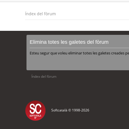
Índex del fòrum
Elimina totes les galetes del fòrum
Esteu segur que voleu eliminar totes les galetes creades p
Índex del fòrum
Softcatalà © 1998-
2026