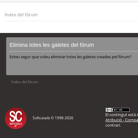
Índex del fòrum
Elimina totes les galetes del fòrum
Esteu segur que voleu eliminar totes les galetes creades pel fòrum?
Índex del fòrum
El contingut està d
Softcatalà © 1998-
2026
Atribució - Compar
contrari.