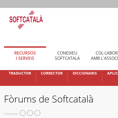
RECURSOS
CONEIXEU
COL·LABO
I SERVEIS
SOFTCATALÀ
AMB L'ASSOC
TRADUCTOR
CORRECTOR
DICCIONARIS
APLI
Fòrums de Softcatalà
Compartiu