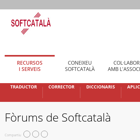
RECURSOS
CONEIXEU
COL·LABO
I SERVEIS
SOFTCATALÀ
AMB L'ASSOC
TRADUCTOR
CORRECTOR
DICCIONARIS
APLI
Fòrums de Softcatalà
Compartiu