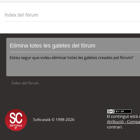
Índex del fòrum
Elimina totes les galetes del fòrum
Esteu segur que voleu eliminar totes les galetes creades pel fòrum?
Índex del fòrum
El contingut està d
Softcatalà © 1998-
2026
Atribució - Compar
contrari.