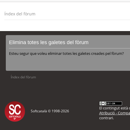
Índex del fòrum
Elimina totes les galetes del fòrum
Esteu segur que voleu eliminar totes les galetes creades pel fòrum?
Índex del fòrum
El contingut està d
Softcatalà © 1998-
2026
Atribució - Compar
contrari.