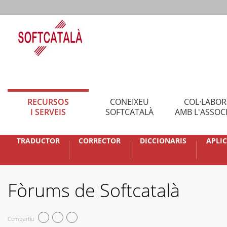
RECURSOS
CONEIXEU
COL·LABO
I SERVEIS
SOFTCATALÀ
AMB L'ASSOC
TRADUCTOR
CORRECTOR
DICCIONARIS
APLI
Fòrums de Softcatalà
Compartiu