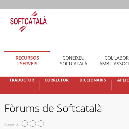
RECURSOS
CONEIXEU
COL·LABO
I SERVEIS
SOFTCATALÀ
AMB L'ASSOC
TRADUCTOR
CORRECTOR
DICCIONARIS
APLI
Fòrums de Softcatalà
Compartiu