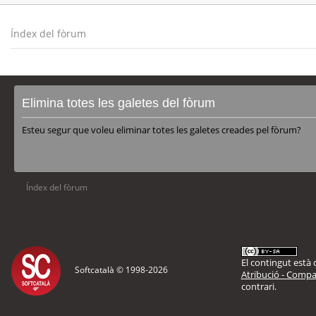
Índex del fòrum
Elimina totes les galetes del fòrum
Esteu segur que voleu eliminar totes les galetes creades pel fòrum?
Índex del fòrum
El contingut està d
Softcatalà © 1998-
2026
Atribució - Compar
contrari.