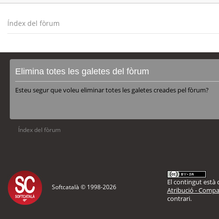
Índex del fòrum
Elimina totes les galetes del fòrum
Esteu segur que voleu eliminar totes les galetes creades pel fòrum?
Índex del fòrum
El contingut està d
Softcatalà © 1998-
2026
Atribució - Compar
contrari.