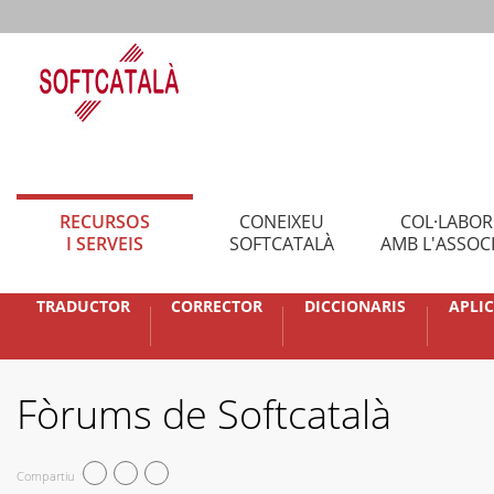
RECURSOS
CONEIXEU
COL·LABO
I SERVEIS
SOFTCATALÀ
AMB L'ASSOC
TRADUCTOR
CORRECTOR
DICCIONARIS
APLI
Fòrums de Softcatalà
Compartiu