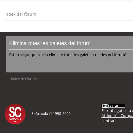
Índex del fòrum
Elimina totes les galetes del fòrum
Esteu segur que voleu eliminar totes les galetes creades pel fòrum?
Índex del fòrum
El contingut està d
Softcatalà © 1998-
2026
Atribució - Compar
contrari.