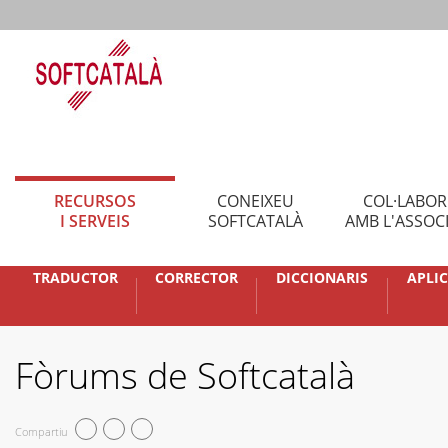
RECURSOS
CONEIXEU
COL·LABO
I SERVEIS
SOFTCATALÀ
AMB L'ASSOC
TRADUCTOR
CORRECTOR
DICCIONARIS
APLI
Fòrums de Softcatalà
Compartiu