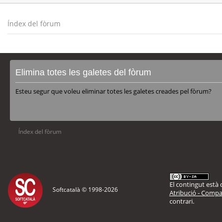
Índex del fòrum
Elimina totes les galetes del fòrum
Esteu segur que voleu eliminar totes les galetes creades pel fòrum?
Índex del fòrum
El contingut està d
Softcatalà © 1998-
2026
Atribució - Compar
contrari.