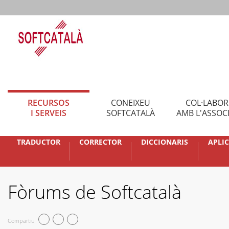
RECURSOS
CONEIXEU
COL·LABO
I SERVEIS
SOFTCATALÀ
AMB L'ASSOC
TRADUCTOR
CORRECTOR
DICCIONARIS
APLI
Fòrums de Softcatalà
Compartiu