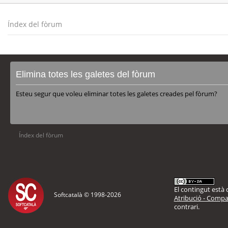
Índex del fòrum
Elimina totes les galetes del fòrum
Esteu segur que voleu eliminar totes les galetes creades pel fòrum?
Índex del fòrum
El contingut està d
Softcatalà © 1998-
2026
Atribució - Compar
contrari.