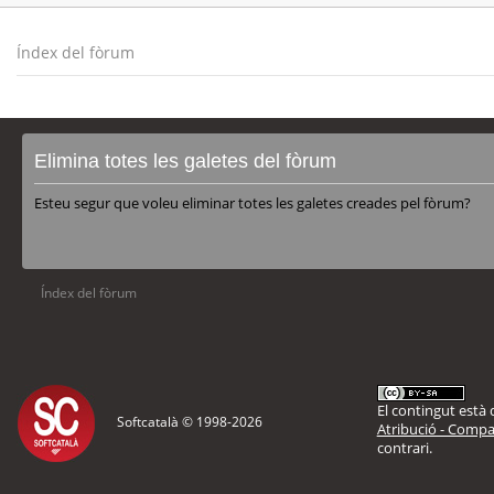
Índex del fòrum
Elimina totes les galetes del fòrum
Esteu segur que voleu eliminar totes les galetes creades pel fòrum?
Índex del fòrum
El contingut està d
Softcatalà © 1998-
2026
Atribució - Compar
contrari.