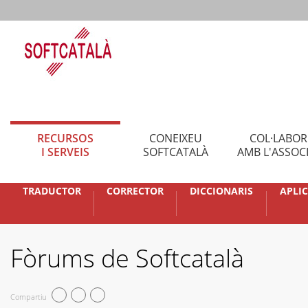
RECURSOS
CONEIXEU
COL·LABO
I SERVEIS
SOFTCATALÀ
AMB L'ASSOC
TRADUCTOR
CORRECTOR
DICCIONARIS
APLI
Fòrums de Softcatalà
Compartiu