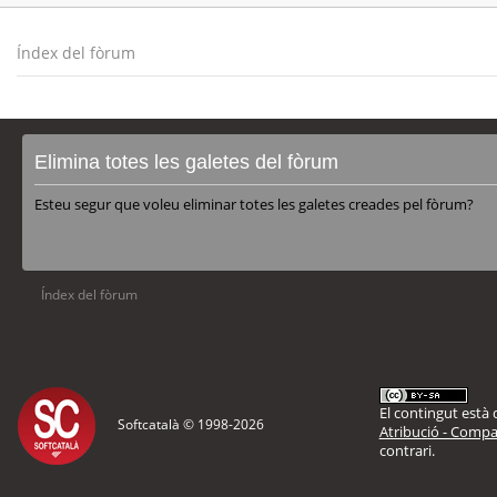
Índex del fòrum
Elimina totes les galetes del fòrum
Esteu segur que voleu eliminar totes les galetes creades pel fòrum?
Índex del fòrum
El contingut està d
Softcatalà © 1998-
2026
Atribució - Compar
contrari.