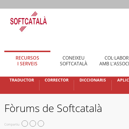
RECURSOS
CONEIXEU
COL·LABO
I SERVEIS
SOFTCATALÀ
AMB L'ASSOC
TRADUCTOR
CORRECTOR
DICCIONARIS
APLI
Fòrums de Softcatalà
Compartiu