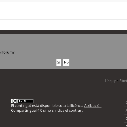
el fòrum?
L’equip
•
Elim
El contingut està disponible sota la llicència
Atribució -
CompartirIgual 4.0
si no s'indica el contrari.