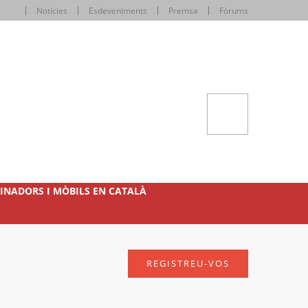
Notícies
Esdeveniments
Premsa
Fòrums
INADORS I MÒBILS EN CATALÀ
REGISTREU-VOS