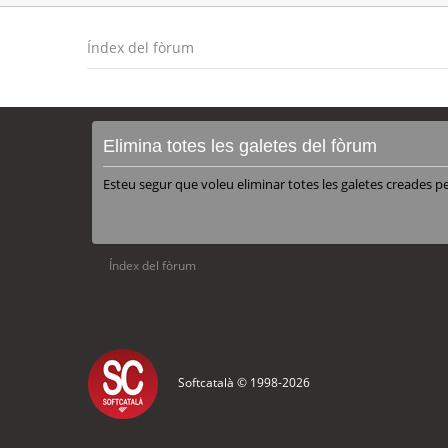
Índex del fòrum
Elimina totes les galetes del fòrum
Esteu segur que voleu eliminar totes les galetes creades p
Índex del fòrum
Softcatalà © 1998-
2026