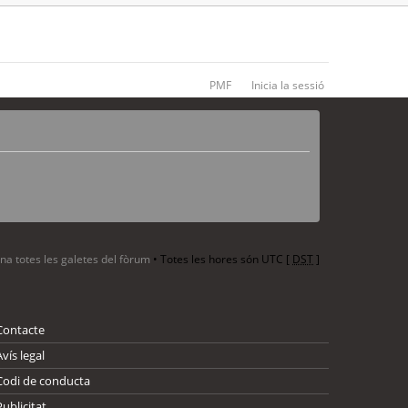
PMF
Inicia la sessió
ina totes les galetes del fòrum
• Totes les hores són UTC [
DST
]
Contacte
Avís legal
Codi de conducta
Publicitat