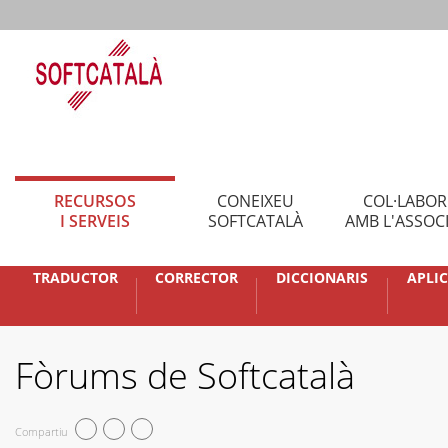
RECURSOS
CONEIXEU
COL·LABO
I SERVEIS
SOFTCATALÀ
AMB L'ASSOC
TRADUCTOR
CORRECTOR
DICCIONARIS
APLI
Fòrums de Softcatalà
Compartiu