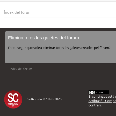
Índex del fòrum
Elimina totes les galetes del fòrum
Esteu segur que voleu eliminar totes les galetes creades pel fòrum?
Índex del fòrum
El contingut està d
Softcatalà © 1998-
2026
Atribució - Compar
contrari.