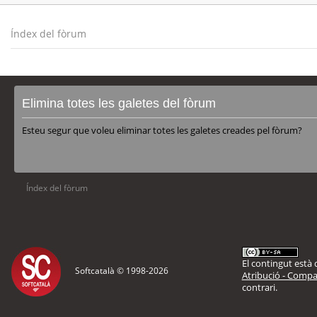
Índex del fòrum
Elimina totes les galetes del fòrum
Esteu segur que voleu eliminar totes les galetes creades pel fòrum?
Índex del fòrum
El contingut està d
Softcatalà © 1998-
2026
Atribució - Compar
contrari.