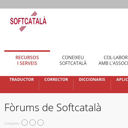
RECURSOS
CONEIXEU
COL·LABO
I SERVEIS
SOFTCATALÀ
AMB L'ASSOC
TRADUCTOR
CORRECTOR
DICCIONARIS
APLI
Fòrums de Softcatalà
Compartiu