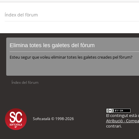
Índex del fòrum
Elimina totes les galetes del fòrum
Esteu segur que voleu eliminar totes les galetes creades pel fòrum?
Índex del fòrum
El contingut està d
Softcatalà © 1998-
2026
Atribució - Compar
contrari.