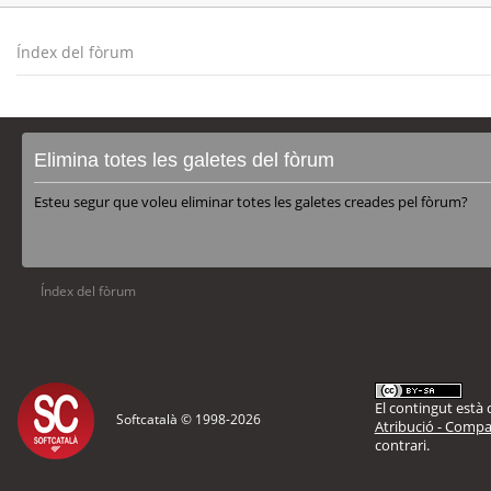
Índex del fòrum
Elimina totes les galetes del fòrum
Esteu segur que voleu eliminar totes les galetes creades pel fòrum?
Índex del fòrum
El contingut està d
Softcatalà © 1998-
2026
Atribució - Compar
contrari.