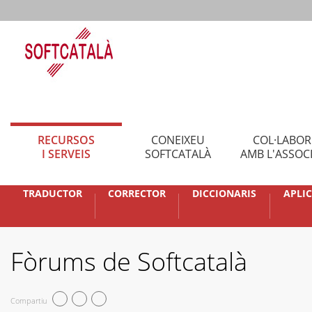
RECURSOS
CONEIXEU
COL·LABO
I SERVEIS
SOFTCATALÀ
AMB L'ASSOC
TRADUCTOR
CORRECTOR
DICCIONARIS
APLI
Fòrums de Softcatalà
Compartiu