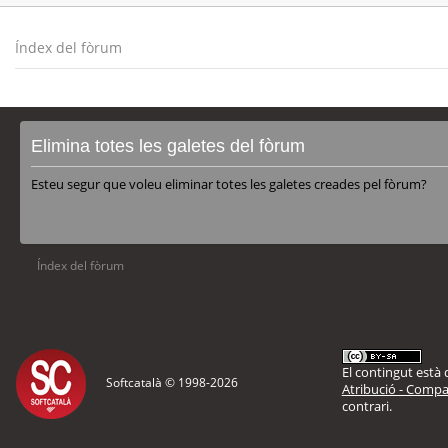
Índex del fòrum
Elimina totes les galetes del fòrum
Esteu segur que voleu eliminar totes les galetes creades pel fòrum?
Índex del fòrum
El contingut està d
Softcatalà © 1998-
2026
Atribució - Compar
contrari.