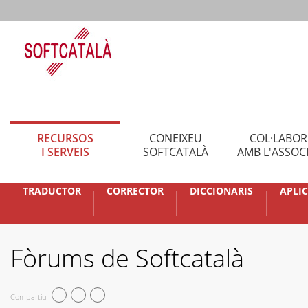
RECURSOS
CONEIXEU
COL·LABO
I SERVEIS
SOFTCATALÀ
AMB L'ASSOC
TRADUCTOR
CORRECTOR
DICCIONARIS
APLI
Fòrums de Softcatalà
Compartiu